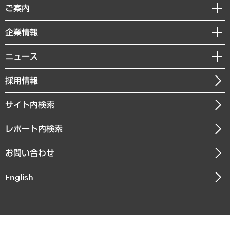
経済調査
ご案内
デジタルイノベーション
レポート
国際（グローバルビジネス・開発支援・国際戦略・グローバルヘルス）
セミナー・イベント情報
企業情報
コラム
サステナビリティ（環境・資源・エネルギー・ESG・人権）
MUFGビジネスセミナー
調査・研究報告書
私たちの想い
共生・ダイバーシティ
ニュース
受託案件情報
クローズアップ
社長メッセージ
GRC（ガバナンス・リスク・コンプライアンス）・防災（政策）
その他お申し込み
ニュースリリース
経営用語集
採用情報
会社概要
経済・産業・雇用・労働
調査協力のお願い
お知らせ
受託・受注実績（官公庁関連）
企業理念
医療・介護・福祉・教育・子ども
サイト内検索
メディア掲載・出演
役員一覧
自治体経営・官民協働
寄稿記事
沿革
レポート内検索
まちづくり・観光・交通・スポーツ・スマートシティ
書籍
組織図・本部部室紹介
自然資源・農林水産業・食料システム
お問い合わせ
インドネシア現地法人
決算公告
English
業績ハイライト
アクセスマップ
個人情報保護方針
環境方針