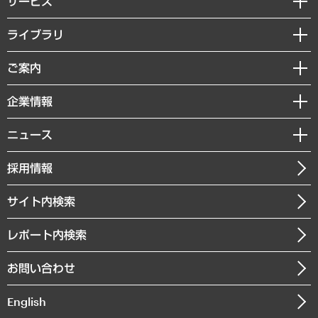
サービス
経営戦略
ライブラリ
組織・人事戦略
経済調査
ご案内
デジタルイノベーション
レポート
国際（グローバルビジネス・開発支援・国際戦略・グローバルヘルス）
セミナー・イベント情報
企業情報
コラム
サステナビリティ（環境・資源・エネルギー・ESG・人権）
MUFGビジネスセミナー
調査・研究報告書
私たちの想い
共生・ダイバーシティ
ニュース
受託案件情報
クローズアップ
社長メッセージ
GRC（ガバナンス・リスク・コンプライアンス）・防災（政策）
その他お申し込み
ニュースリリース
経営用語集
採用情報
会社概要
経済・産業・雇用・労働
調査協力のお願い
お知らせ
受託・受注実績（官公庁関連）
企業理念
医療・介護・福祉・教育・子ども
サイト内検索
メディア掲載・出演
役員一覧
自治体経営・官民協働
寄稿記事
沿革
レポート内検索
まちづくり・観光・交通・スポーツ・スマートシティ
書籍
組織図・本部部室紹介
自然資源・農林水産業・食料システム
お問い合わせ
インドネシア現地法人
決算公告
English
業績ハイライト