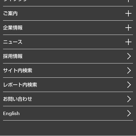
組織・人事戦略
経済調査
ご案内
デジタルイノベーション
レポート
国際（グローバルビジネス・開発支援・国際戦略・グローバルヘルス）
セミナー・イベント情報
企業情報
コラム
サステナビリティ（環境・資源・エネルギー・ESG・人権）
MUFGビジネスセミナー
調査・研究報告書
私たちの想い
共生・ダイバーシティ
ニュース
受託案件情報
クローズアップ
社長メッセージ
GRC（ガバナンス・リスク・コンプライアンス）・防災（政策）
その他お申し込み
ニュースリリース
経営用語集
採用情報
会社概要
経済・産業・雇用・労働
調査協力のお願い
お知らせ
受託・受注実績（官公庁関連）
企業理念
医療・介護・福祉・教育・子ども
サイト内検索
メディア掲載・出演
役員一覧
自治体経営・官民協働
寄稿記事
沿革
レポート内検索
まちづくり・観光・交通・スポーツ・スマートシティ
書籍
組織図・本部部室紹介
自然資源・農林水産業・食料システム
お問い合わせ
インドネシア現地法人
決算公告
English
業績ハイライト
アクセスマップ
個人情報保護方針