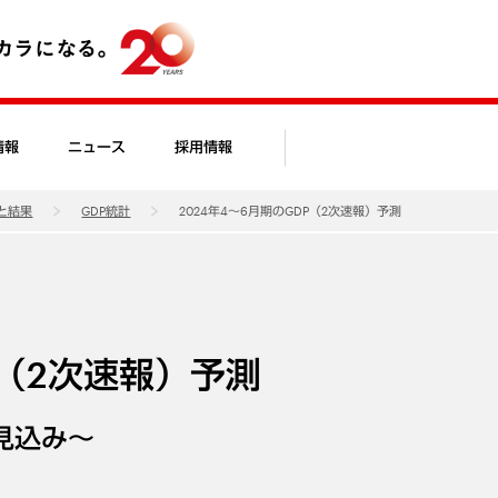
情報
ニュース
採用情報
と結果
GDP統計
2024年4～6月期のGDP（2次速報）予測
P（2次速報）予測
見込み～