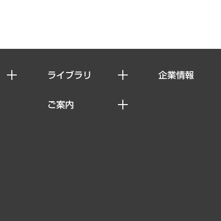
ライブラリ
企業情報
経済調査
私たちの想い
ご案内
レポート
社長メッセージ
セミナー・イベント情報
コラム
会社概要
MUFGビジネスセミナー
ヘルス）
調査・研究報告書
企業理念
受託案件情報
クローズアップ
役員一覧
その他お申し込み
経営用語集
沿革
調査協力のお願い
）
受託・受注実績（官公庁関連）
組織図・本部部室紹介
メディア掲載・出演
インドネシア現地法人