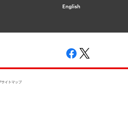
English
表示
ニティガイドライン
基本方針
プ
サイトマップ
ついて
開示等の請求の手続きについて