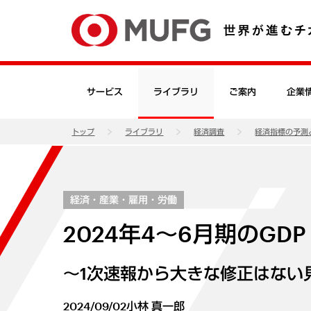
サービス
ライブラリ
ご案内
企業
トップ
ライブラリ
経済調査
経済指標の予測
経済・産業・雇用・労働
2024年4～6月期のGD
～1次速報から大きな修正はない
2024/09/02
小林 真一郎