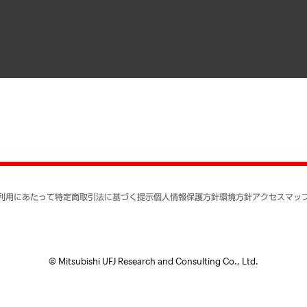
寄稿記事
決算公告
書籍
業績ハイライト
アクセスマップ
個人情報保護方針
環境方針
サステナビリティ
特定商取引法に基づく
SNSアカウントコミュ
反社会的勢力に対する
利用にあたって
特定商取引法に基づく提示
個人情報保護方針
環境方針
アクセスマッ
個人情報の取り扱いに
書面による個人情報の
© Mitsubishi UFJ Research and Consulting Co., Ltd.