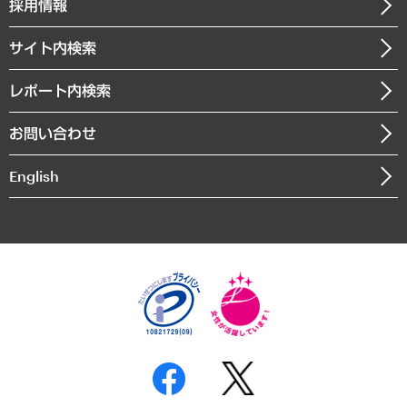
ニュースリリース
経営用語集
採用情報
会社概要
経済・産業・雇用・労働
調査協力のお願い
お知らせ
受託・受注実績（官公庁関連）
企業理念
医療・介護・福祉・教育・子ども
サイト内検索
メディア掲載・出演
役員一覧
自治体経営・官民協働
寄稿記事
沿革
レポート内検索
まちづくり・観光・交通・スポーツ・スマートシティ
書籍
組織図・本部部室紹介
自然資源・農林水産業・食料システム
お問い合わせ
インドネシア現地法人
決算公告
English
業績ハイライト
アクセスマップ
個人情報保護方針
環境方針
サステナビリティ
特定商取引法に基づく表示
SNSアカウントコミュニティガイドライン
反社会的勢力に対する基本方針
個人情報の取り扱いについて