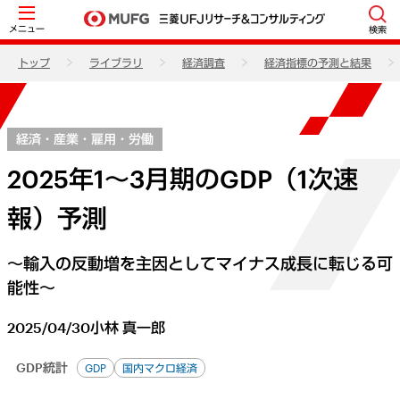
メニュー
検索
トップ
ライブラリ
経済調査
経済指標の予測と結果
経済・産業・雇用・労働
2025年1～3月期のGDP（1次速
報）予測
～輸入の反動増を主因としてマイナス成長に転じる可
能性～
2025/04/30
小林 真一郎
GDP統計
GDP
国内マクロ経済