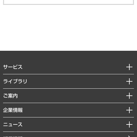
サービス
経営戦略
ライブラリ
組織・人事戦略
経済調査
ご案内
デジタルイノベーション
レポート
国際（グローバルビジネス・開発支援・国際戦略・グローバルヘルス）
セミナー・イベント情報
企業情報
コラム
サステナビリティ（環境・資源・エネルギー・ESG・人権）
MUFGビジネスセミナー
調査・研究報告書
私たちの想い
共生・ダイバーシティ
ニュース
受託案件情報
クローズアップ
社長メッセージ
GRC（ガバナンス・リスク・コンプライアンス）・防災（政策）
その他お申し込み