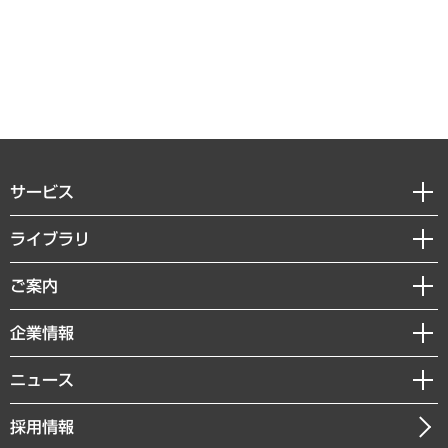
サービス
経営戦略
ライブラリ
組織・人事戦略
経済調査
ご案内
デジタルイノベーション
レポート
国際（グローバルビジネス・開発支援・国際戦略・グローバルヘルス）
セミナー・イベント情報
企業情報
コラム
サステナビリティ（環境・資源・エネルギー・ESG・人権）
MUFGビジネスセミナー
調査・研究報告書
私たちの想い
共生・ダイバーシティ
ニュース
受託案件情報
クローズアップ
社長メッセージ
GRC（ガバナンス・リスク・コンプライアンス）・防災（政策）
その他お申し込み
ニュースリリース
経営用語集
採用情報
会社概要
経済・産業・雇用・労働
調査協力のお願い