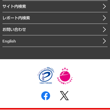
お知らせ
受託・受注実績（官公庁関連）
企業理念
医療・介護・福祉・教育・子ども
サイト内検索
メディア掲載・出演
役員一覧
自治体経営・官民協働
寄稿記事
沿革
レポート内検索
まちづくり・観光・交通・スポーツ・スマートシティ
書籍
組織図・本部部室紹介
自然資源・農林水産業・食料システム
お問い合わせ
インドネシア現地法人
決算公告
English
業績ハイライト
アクセスマップ
個人情報保護方針
環境方針
サステナビリティ
特定商取引法に基づく表示
SNSアカウントコミュニティガイドライン
反社会的勢力に対する基本方針
個人情報の取り扱いについて
書面による個人情報の開示等の請求の手続きについて