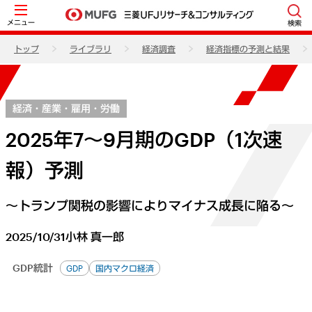
メニュー
検索
トップ
ライブラリ
経済調査
経済指標の予測と結果
経済・産業・雇用・労働
2025年7～9月期のGDP（1次速
報）予測
～トランプ関税の影響によりマイナス成長に陥る～
2025/10/31
小林 真一郎
GDP統計
GDP
国内マクロ経済