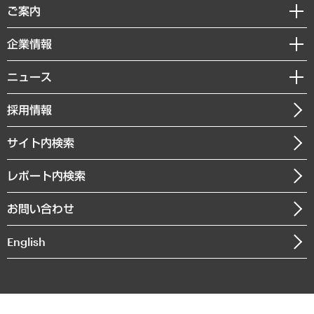
経済調査
ご案内
デジタルイノベーション
レポート
国際（グローバルビジネス・開発支援・国際戦略・グローバルヘルス）
セミナー・イベント情報
企業情報
コラム
サステナビリティ（環境・資源・エネルギー・ESG・人権）
MUFGビジネスセミナー
調査・研究報告書
私たちの想い
共生・ダイバーシティ
ニュース
受託案件情報
クローズアップ
社長メッセージ
GRC（ガバナンス・リスク・コンプライアンス）・防災（政策）
その他お申し込み
ニュースリリース
経営用語集
採用情報
会社概要
経済・産業・雇用・労働
調査協力のお願い
お知らせ
受託・受注実績（官公庁関連）
企業理念
医療・介護・福祉・教育・子ども
サイト内検索
メディア掲載・出演
役員一覧
自治体経営・官民協働
寄稿記事
沿革
レポート内検索
まちづくり・観光・交通・スポーツ・スマートシティ
書籍
組織図・本部部室紹介
自然資源・農林水産業・食料システム
お問い合わせ
インドネシア現地法人
決算公告
English
業績ハイライト
アクセスマップ
個人情報保護方針
環境方針