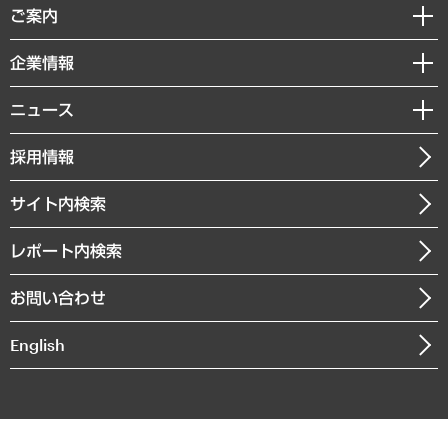
経済調査
ご案内
デジタルイノベーション
レポート
国際（グローバルビジネス・開発支援・国際戦略・グローバルヘルス）
セミナー・イベント情報
企業情報
コラム
サステナビリティ（環境・資源・エネルギー・ESG・人権）
MUFGビジネスセミナー
調査・研究報告書
私たちの想い
共生・ダイバーシティ
ニュース
受託案件情報
クローズアップ
社長メッセージ
GRC（ガバナンス・リスク・コンプライアンス）・防災（政策）
その他お申し込み
ニュースリリース
経営用語集
採用情報
会社概要
経済・産業・雇用・労働
調査協力のお願い
お知らせ
受託・受注実績（官公庁関連）
企業理念
医療・介護・福祉・教育・子ども
サイト内検索
メディア掲載・出演
役員一覧
自治体経営・官民協働
寄稿記事
沿革
レポート内検索
まちづくり・観光・交通・スポーツ・スマートシティ
書籍
組織図・本部部室紹介
自然資源・農林水産業・食料システム
お問い合わせ
インドネシア現地法人
決算公告
English
業績ハイライト
アクセスマップ
個人情報保護方針
環境方針