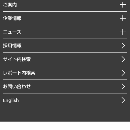
経済調査
ご案内
デジタルイノベーション
レポート
国際（グローバルビジネス・開発支援・国際戦略・グローバルヘルス）
セミナー・イベント情報
企業情報
コラム
サステナビリティ（環境・資源・エネルギー・ESG・人権）
MUFGビジネスセミナー
調査・研究報告書
私たちの想い
共生・ダイバーシティ
ニュース
受託案件情報
クローズアップ
社長メッセージ
GRC（ガバナンス・リスク・コンプライアンス）・防災（政策）
その他お申し込み
ニュースリリース
経営用語集
採用情報
会社概要
経済・産業・雇用・労働
調査協力のお願い
お知らせ
受託・受注実績（官公庁関連）
企業理念
医療・介護・福祉・教育・子ども
サイト内検索
メディア掲載・出演
役員一覧
自治体経営・官民協働
寄稿記事
沿革
レポート内検索
まちづくり・観光・交通・スポーツ・スマートシティ
書籍
組織図・本部部室紹介
自然資源・農林水産業・食料システム
お問い合わせ
インドネシア現地法人
決算公告
English
業績ハイライト
アクセスマップ
個人情報保護方針
環境方針