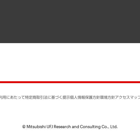
寄稿記事
決算公告
書籍
業績ハイライト
アクセスマップ
個人情報保護方針
環境方針
サステナビリティ
特定商取引法に基づく
SNSアカウントコミュ
反社会的勢力に対する
利用にあたって
特定商取引法に基づく提示
個人情報保護方針
環境方針
アクセスマッ
個人情報の取り扱いに
書面による個人情報の
© Mitsubishi UFJ Research and Consulting Co., Ltd.