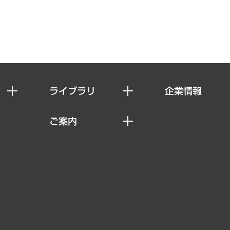
ライブラリ
企業情報
経済調査
私たちの想い
ご案内
レポート
社長メッセージ
セミナー・イベント情報
コラム
会社概要
MUFGビジネスセミナー
ヘルス）
調査・研究報告書
企業理念
受託案件情報
クローズアップ
役員一覧
その他お申し込み
経営用語集
沿革
調査協力のお願い
）
受託・受注実績（官公庁関連）
組織図・本部部室紹介
メディア掲載・出演
インドネシア現地法人