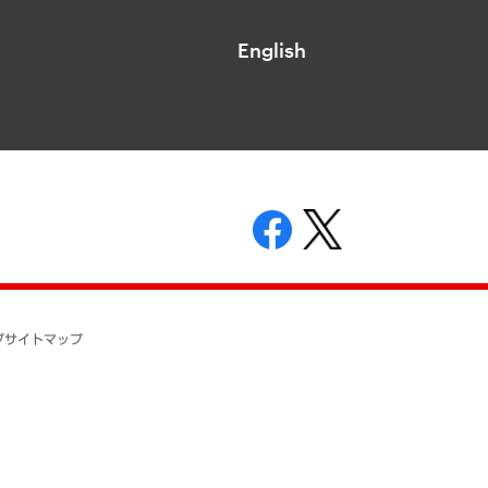
English
表示
ニティガイドライン
基本方針
プ
サイトマップ
ついて
開示等の請求の手続きについて