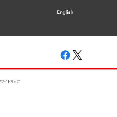
English
表示
ニティガイドライン
基本方針
プ
サイトマップ
ついて
開示等の請求の手続きについて