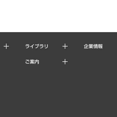
ライブラリ
企業情報
経済調査
私たちの想い
ご案内
レポート
社長メッセージ
セミナー・イベント情報
コラム
会社概要
MUFGビジネスセミナー
ヘルス）
調査・研究報告書
企業理念
受託案件情報
クローズアップ
役員一覧
その他お申し込み
経営用語集
沿革
調査協力のお願い
）
受託・受注実績（官公庁関連）
組織図・本部部室紹介
メディア掲載・出演
インドネシア現地法人