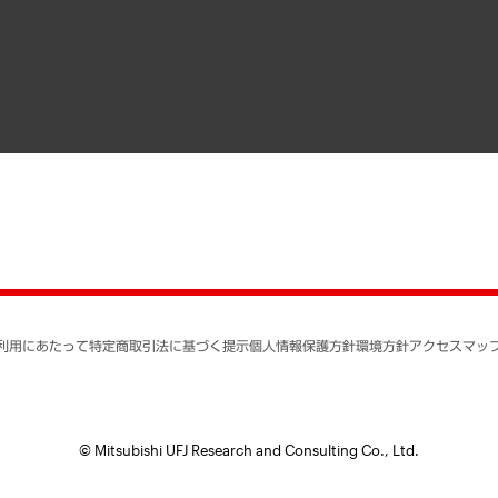
寄稿記事
決算公告
書籍
業績ハイライト
アクセスマップ
個人情報保護方針
環境方針
サステナビリティ
特定商取引法に基づく
SNSアカウントコミュ
反社会的勢力に対する
利用にあたって
特定商取引法に基づく提示
個人情報保護方針
環境方針
アクセスマッ
個人情報の取り扱いに
書面による個人情報の
© Mitsubishi UFJ Research and Consulting Co., Ltd.