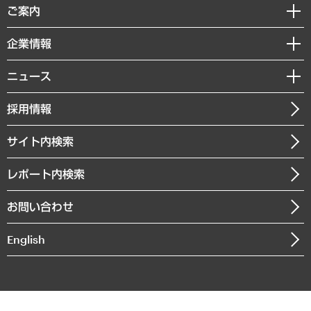
経済調査
ご案内
デジタルイノベーション
レポート
国際（グローバルビジネス・開発支援・国際戦略・グローバルヘルス）
セミナー・イベント情報
企業情報
コラム
サステナビリティ（環境・資源・エネルギー・ESG・人権）
MUFGビジネスセミナー
調査・研究報告書
私たちの想い
共生・ダイバーシティ
ニュース
受託案件情報
クローズアップ
社長メッセージ
GRC（ガバナンス・リスク・コンプライアンス）・防災（政策）
その他お申し込み
ニュースリリース
経営用語集
採用情報
会社概要
経済・産業・雇用・労働
調査協力のお願い
お知らせ
受託・受注実績（官公庁関連）
企業理念
医療・介護・福祉・教育・子ども
サイト内検索
メディア掲載・出演
役員一覧
自治体経営・官民協働
寄稿記事
沿革
レポート内検索
まちづくり・観光・交通・スポーツ・スマートシティ
書籍
組織図・本部部室紹介
自然資源・農林水産業・食料システム
お問い合わせ
インドネシア現地法人
決算公告
English
業績ハイライト
アクセスマップ
個人情報保護方針
環境方針