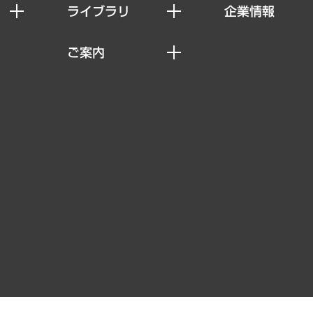
ライブラリ
企業情報
経済調査
私たちの想い
ご案内
レポート
社長メッセージ
セミナー・イベント情報
コラム
会社概要
MUFGビジネスセミナー
ヘルス）
調査・研究報告書
企業理念
受託案件情報
クローズアップ
役員一覧
その他お申し込み
経営用語集
沿革
調査協力のお願い
）
受託・受注実績（官公庁関連）
組織図・本部部室紹介
メディア掲載・出演
インドネシア現地法人
寄稿記事
決算公告
書籍
業績ハイライト
アクセスマップ
個人情報保護方針