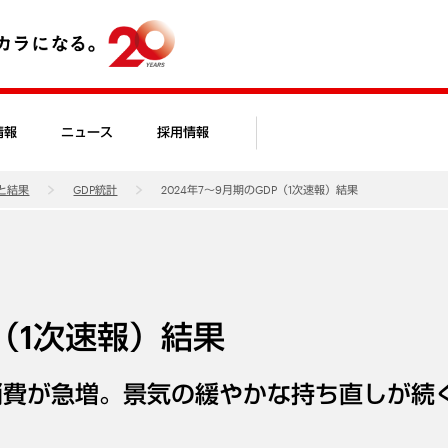
情報
ニュース
採用情報
と結果
GDP統計
2024年7～9月期のGDP（1次速報）結果
P（1次速報）結果
消費が急増。景気の緩やかな持ち直しが続