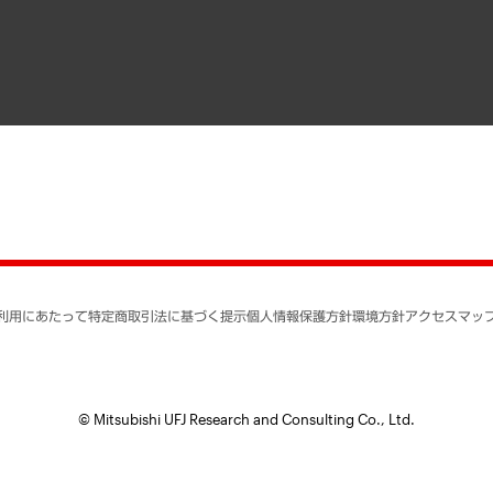
寄稿記事
決算公告
書籍
業績ハイライト
アクセスマップ
個人情報保護方針
環境方針
サステナビリティ
特定商取引法に基づく
SNSアカウントコミュ
反社会的勢力に対する
利用にあたって
特定商取引法に基づく提示
個人情報保護方針
環境方針
アクセスマッ
個人情報の取り扱いに
書面による個人情報の
© Mitsubishi UFJ Research and Consulting Co., Ltd.