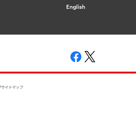
English
表示
ニティガイドライン
基本方針
プ
サイトマップ
ついて
開示等の請求の手続きについて