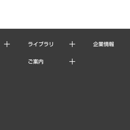
ライブラリ
企業情報
経済調査
私たちの想い
ご案内
レポート
社長メッセージ
セミナー・イベント情報
コラム
会社概要
MUFGビジネスセミナー
ヘルス）
調査・研究報告書
企業理念
受託案件情報
クローズアップ
役員一覧
その他お申し込み
経営用語集
沿革
調査協力のお願い
）
受託・受注実績（官公庁関連）
組織図・本部部室紹介
メディア掲載・出演
インドネシア現地法人