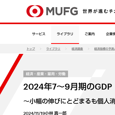
サービス
ライブラリ
ご案内
企業
トップ
ライブラリ
経済調査
経済指標の予測
経済・産業・雇用・労働
2024年7～9月期のGD
～小幅の伸びにとどまるも個人
2024/11/19
小林 真一郎