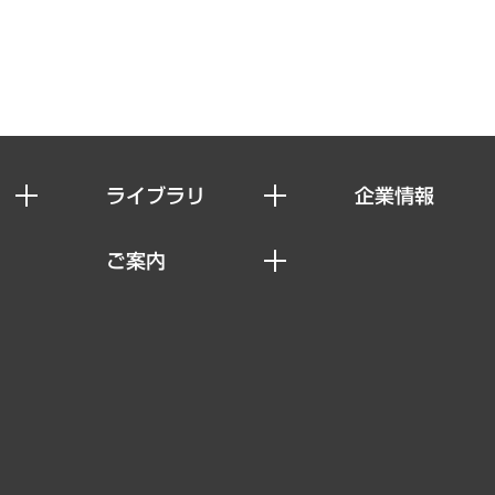
ライブラリ
企業情報
経済調査
私たちの想い
ご案内
レポート
社長メッセージ
セミナー・イベント情報
コラム
会社概要
MUFGビジネスセミナー
ヘルス）
調査・研究報告書
企業理念
受託案件情報
クローズアップ
役員一覧
その他お申し込み
経営用語集
沿革
調査協力のお願い
）
受託・受注実績（官公庁関連）
組織図・本部部室紹介
メディア掲載・出演
インドネシア現地法人