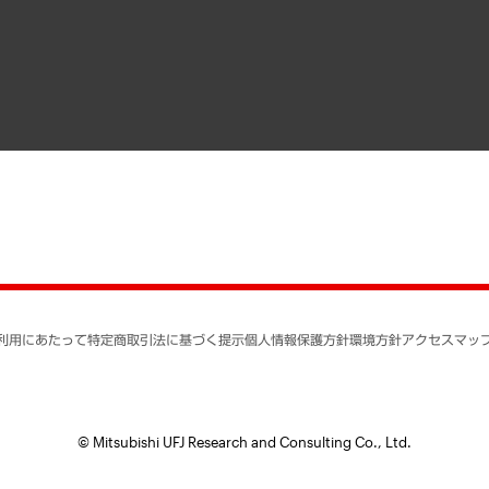
寄稿記事
決算公告
書籍
業績ハイライト
アクセスマップ
個人情報保護方針
環境方針
サステナビリティ
特定商取引法に基づく
SNSアカウントコミュ
反社会的勢力に対する
利用にあたって
特定商取引法に基づく提示
個人情報保護方針
環境方針
アクセスマッ
個人情報の取り扱いに
書面による個人情報の
© Mitsubishi UFJ Research and Consulting Co., Ltd.