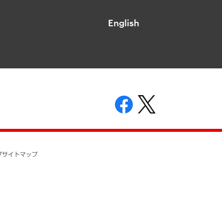
English
表示
ニティガイドライン
基本方針
プ
サイトマップ
ついて
開示等の請求の手続きについて