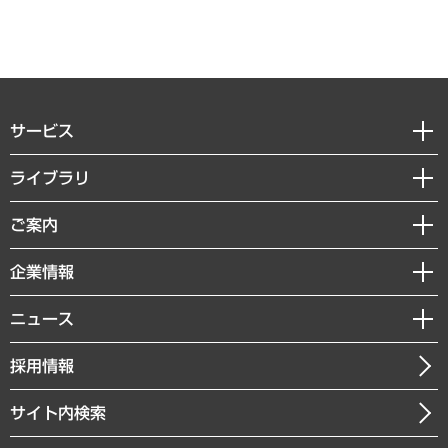
サービス
経営戦略
ライブラリ
組織・人事戦略
経済調査
ご案内
デジタルイノベーション
レポート
国際（グローバルビジネス・開発支援・国際戦略・グローバルヘルス）
セミナー・イベント情報
企業情報
コラム
サステナビリティ（環境・資源・エネルギー・ESG・人権）
MUFGビジネスセミナー
調査・研究報告書
私たちの想い
共生・ダイバーシティ
ニュース
受託案件情報
クローズアップ
社長メッセージ
GRC（ガバナンス・リスク・コンプライアンス）・防災（政策）
その他お申し込み
ニュースリリース
経営用語集
採用情報
会社概要
経済・産業・雇用・労働
調査協力のお願い
お知らせ
受託・受注実績（官公庁関連）
企業理念
医療・介護・福祉・教育・子ども
サイト内検索
メディア掲載・出演
役員一覧
自治体経営・官民協働
寄稿記事