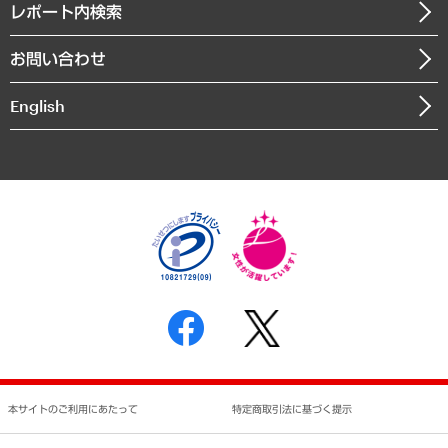
沿革
レポート内検索
まちづくり・観光・交通・スポーツ・スマートシティ
書籍
組織図・本部部室紹介
自然資源・農林水産業・食料システム
お問い合わせ
インドネシア現地法人
決算公告
English
業績ハイライト
アクセスマップ
個人情報保護方針
環境方針
サステナビリティ
特定商取引法に基づく表示
SNSアカウントコミュニティガイドライン
反社会的勢力に対する基本方針
個人情報の取り扱いについて
書面による個人情報の開示等の請求の手続きについて
本サイトのご利用にあたって
特定商取引法に基づく提示