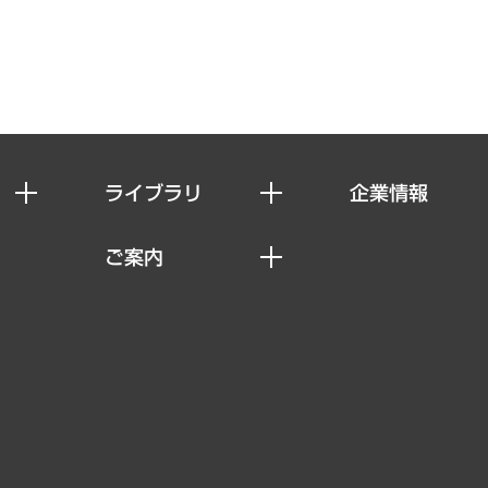
ライブラリ
企業情報
経済調査
私たちの想い
ご案内
レポート
社長メッセージ
セミナー・イベント情報
コラム
会社概要
MUFGビジネスセミナー
ヘルス）
調査・研究報告書
企業理念
受託案件情報
クローズアップ
役員一覧
その他お申し込み
経営用語集
沿革
調査協力のお願い
）
受託・受注実績（官公庁関連）
組織図・本部部室紹介
メディア掲載・出演
インドネシア現地法人