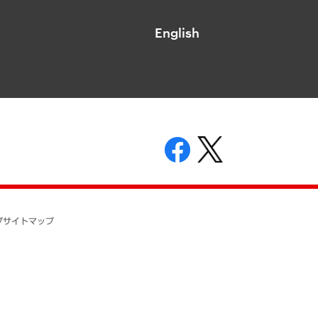
English
表示
ニティガイドライン
基本方針
プ
サイトマップ
ついて
開示等の請求の手続きについて