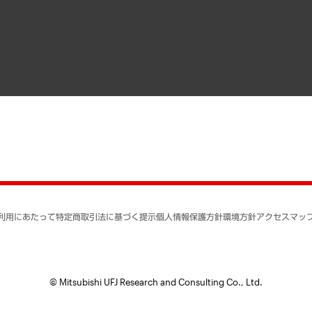
寄稿記事
決算公告
書籍
業績ハイライト
アクセスマップ
個人情報保護方針
環境方針
サステナビリティ
特定商取引法に基づく
SNSアカウントコミュ
反社会的勢力に対する
利用にあたって
特定商取引法に基づく提示
個人情報保護方針
環境方針
アクセスマッ
個人情報の取り扱いに
書面による個人情報の
© Mitsubishi UFJ Research and Consulting Co., Ltd.