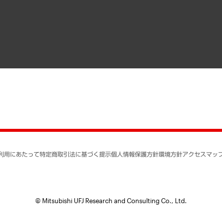
寄稿記事
決算公告
書籍
業績ハイライト
アクセスマップ
個人情報保護方針
環境方針
サステナビリティ
特定商取引法に基づく
SNSアカウントコミュ
反社会的勢力に対する
利用にあたって
特定商取引法に基づく提示
個人情報保護方針
環境方針
アクセスマッ
個人情報の取り扱いに
書面による個人情報の
© Mitsubishi UFJ Research and Consulting Co., Ltd.