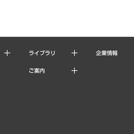
ライブラリ
企業情報
経済調査
私たちの想い
ご案内
レポート
社長メッセージ
セミナー・イベント情報
コラム
会社概要
MUFGビジネスセミナー
ヘルス）
調査・研究報告書
企業理念
受託案件情報
クローズアップ
役員一覧
その他お申し込み
経営用語集
沿革
調査協力のお願い
）
受託・受注実績（官公庁関連）
組織図・本部部室紹介
メディア掲載・出演
インドネシア現地法人