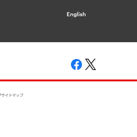
English
表示
ニティガイドライン
基本方針
プ
サイトマップ
ついて
開示等の請求の手続きについて