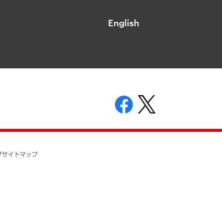
English
表示
ニティガイドライン
基本方針
プ
サイトマップ
ついて
開示等の請求の手続きについて