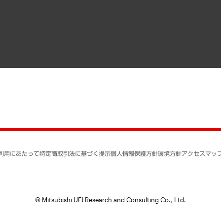
寄稿記事
決算公告
書籍
業績ハイライト
アクセスマップ
個人情報保護方針
環境方針
サステナビリティ
特定商取引法に基づく
SNSアカウントコミュ
反社会的勢力に対する
利用にあたって
特定商取引法に基づく提示
個人情報保護方針
環境方針
アクセスマッ
個人情報の取り扱いに
書面による個人情報の
© Mitsubishi UFJ Research and Consulting Co., Ltd.