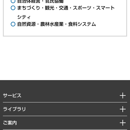
自治体経営・官民協働
まちづくり・観光・交通・スポーツ・スマート
シティ
自然資源・農林水産業・食料システム
サービス
経営戦略
ライブラリ
組織・人事戦略
経済調査
ご案内
デジタルイノベーション
レポート