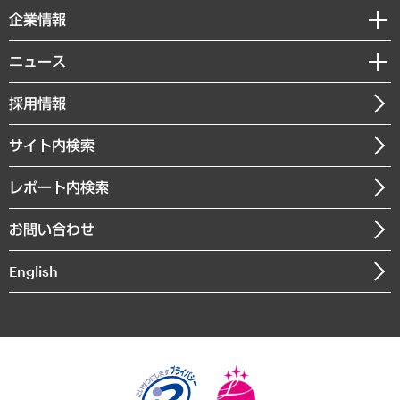
国際（グローバルビジネス・開発支援・国際戦略・グローバルヘルス）
セミナー・イベント情報
企業情報
コラム
サステナビリティ（環境・資源・エネルギー・ESG・人権）
MUFGビジネスセミナー
調査・研究報告書
私たちの想い
共生・ダイバーシティ
ニュース
受託案件情報
クローズアップ
社長メッセージ
GRC（ガバナンス・リスク・コンプライアンス）・防災（政策）
その他お申し込み
ニュースリリース
経営用語集
採用情報
会社概要
経済・産業・雇用・労働
調査協力のお願い
お知らせ
受託・受注実績（官公庁関連）
企業理念
医療・介護・福祉・教育・子ども
サイト内検索
メディア掲載・出演
役員一覧
自治体経営・官民協働
寄稿記事
沿革
レポート内検索
まちづくり・観光・交通・スポーツ・スマートシティ
書籍
組織図・本部部室紹介
自然資源・農林水産業・食料システム
お問い合わせ
インドネシア現地法人
決算公告
English
業績ハイライト
アクセスマップ
個人情報保護方針
環境方針
サステナビリティ