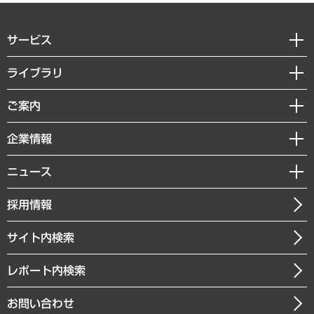
サービス
経営戦略
ライブラリ
組織・人事戦略
経済調査
ご案内
デジタルイノベーション
レポート
国際（グローバルビジネス・開発支援・国際戦略・グローバルヘルス）
セミナー・イベント情報
企業情報
コラム
サステナビリティ（環境・資源・エネルギー・ESG・人権）
MUFGビジネスセミナー
調査・研究報告書
私たちの想い
共生・ダイバーシティ
ニュース
受託案件情報
クローズアップ
社長メッセージ
GRC（ガバナンス・リスク・コンプライアンス）・防災（政策）
その他お申し込み
ニュースリリース
経営用語集
採用情報
会社概要
経済・産業・雇用・労働
調査協力のお願い
お知らせ
受託・受注実績（官公庁関連）
企業理念
医療・介護・福祉・教育・子ども
サイト内検索
メディア掲載・出演
役員一覧
自治体経営・官民協働
寄稿記事
沿革
レポート内検索
まちづくり・観光・交通・スポーツ・スマートシティ
書籍
組織図・本部部室紹介
自然資源・農林水産業・食料システム
お問い合わせ
インドネシア現地法人