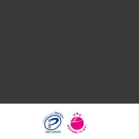
デジタルイノベーション
国際（グローバルビジネス・開発支援・国際戦略・グローバル
サステナビリティ（環境・資源・エネルギー・ESG・人権）
共生・ダイバーシティ
GRC（ガバナンス・リスク・コンプライアンス）・防災（政策
経済・産業・雇用・労働
医療・介護・福祉・教育・子ども
自治体経営・官民協働
まちづくり・観光・交通・スポーツ・スマートシティ
自然資源・農林水産業・食料システム