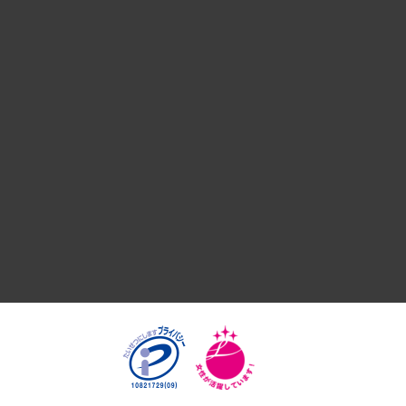
デジタルイノベーション
国際（グローバルビジネス・開発支援・国際戦略・グローバル
サステナビリティ（環境・資源・エネルギー・ESG・人権）
共生・ダイバーシティ
GRC（ガバナンス・リスク・コンプライアンス）・防災（政策
経済・産業・雇用・労働
医療・介護・福祉・教育・子ども
自治体経営・官民協働
まちづくり・観光・交通・スポーツ・スマートシティ
自然資源・農林水産業・食料システム