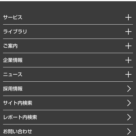
サービス
経営戦略
ライブラリ
組織・人事戦略
経済調査
ご案内
デジタルイノベーション
レポート
国際（グローバルビジネス・開発支援・国際戦略・グローバルヘルス）
セミナー・イベント情報
企業情報
コラム
サステナビリティ（環境・資源・エネルギー・ESG・人権）
MUFGビジネスセミナー
調査・研究報告書
私たちの想い
共生・ダイバーシティ
ニュース
受託案件情報
クローズアップ
社長メッセージ
GRC（ガバナンス・リスク・コンプライアンス）・防災（政策）
その他お申し込み
ニュースリリース
経営用語集
採用情報
会社概要
経済・産業・雇用・労働
調査協力のお願い
お知らせ
受託・受注実績（官公庁関連）
企業理念
医療・介護・福祉・教育・子ども
サイト内検索
メディア掲載・出演
役員一覧
自治体経営・官民協働
寄稿記事
沿革
レポート内検索
まちづくり・観光・交通・スポーツ・スマートシティ
書籍
組織図・本部部室紹介
自然資源・農林水産業・食料システム
お問い合わせ
インドネシア現地法人