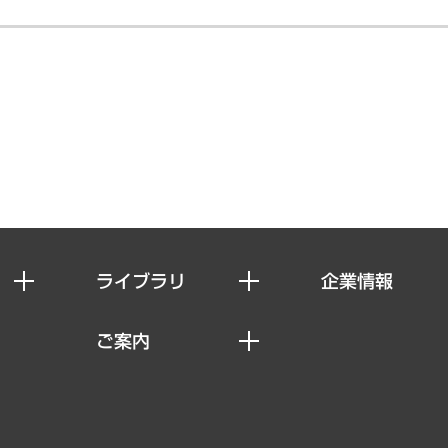
ライブラリ
企業情報
経済調査
私たちの想い
ご案内
レポート
社長メッセージ
セミナー・イベント情報
コラム
会社概要
MUFGビジネスセミナー
ヘルス）
調査・研究報告書
企業理念
受託案件情報