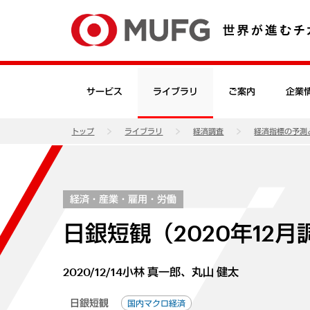
サービス
ライブラリ
ご案内
企業
トップ
ライブラリ
経済調査
経済指標の予測
経済・産業・雇用・労働
日銀短観（2020年12
2020/12/14
小林 真一郎、丸山 健太
日銀短観
国内マクロ経済