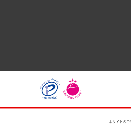
サステナビリティ（環境・資源・エネルギー・ESG・人権）
共生・ダイバーシティ
GRC（ガバナンス・リスク・コンプライアンス）・防災（政策
経済・産業・雇用・労働
医療・介護・福祉・教育・子ども
自治体経営・官民協働
まちづくり・観光・交通・スポーツ・スマートシティ
自然資源・農林水産業・食料システム
本サイトのご