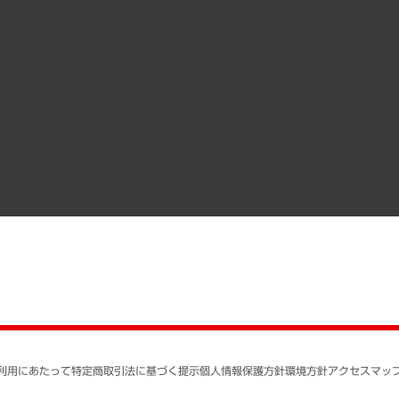
クローズアップ
役員一覧
その他お申し込み
経営用語集
沿革
調査協力のお願い
）
受託・受注実績（官公庁関連）
組織図・本部部室紹介
メディア掲載・出演
インドネシア現地法人
寄稿記事
決算公告
書籍
業績ハイライト
アクセスマップ
個人情報保護方針
環境方針
サステナビリティ
特定商取引法に基づく
SNSアカウントコミュ
反社会的勢力に対する
利用にあたって
特定商取引法に基づく提示
個人情報保護方針
環境方針
アクセスマッ
個人情報の取り扱いに