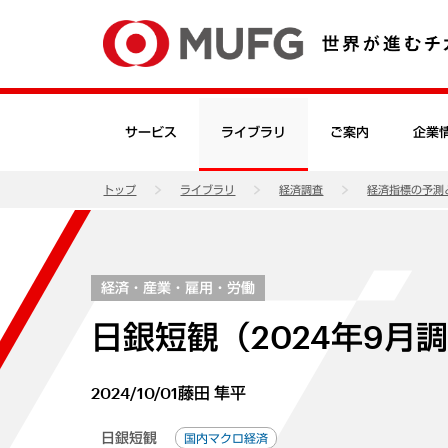
サービス
ライブラリ
ご案内
企業
トップ
ライブラリ
経済調査
経済指標の予測
経済・産業・雇用・労働
日銀短観（2024年9月
2024/10/01
藤田 隼平
日銀短観
国内マクロ経済