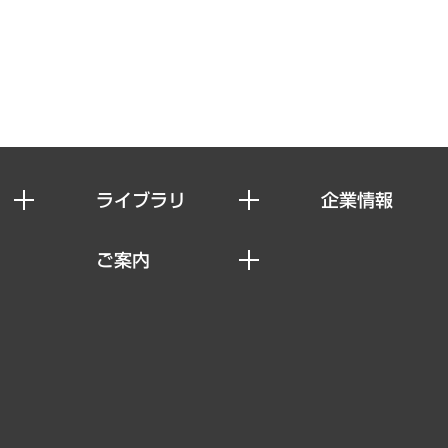
ライブラリ
企業情報
経済調査
私たちの想い
ご案内
レポート
社長メッセージ
セミナー・イベント情報
コラム
会社概要
MUFGビジネスセミナー
ヘルス）
調査・研究報告書
企業理念
受託案件情報
クローズアップ
役員一覧
その他お申し込み
経営用語集
沿革
調査協力のお願い
）
受託・受注実績（官公庁関連）
組織図・本部部室紹介