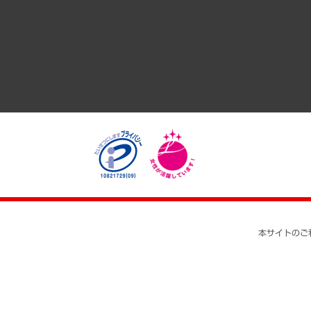
経済・産業・雇用・労働
医療・介護・福祉・教育・子ども
自治体経営・官民協働
まちづくり・観光・交通・スポーツ・スマートシティ
自然資源・農林水産業・食料システム
本サイトのご