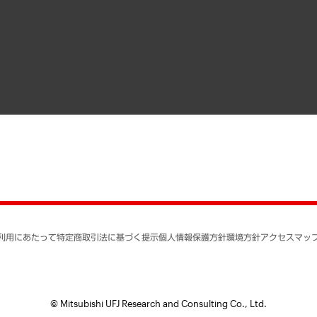
メディア掲載・出演
インドネシア現地法人
寄稿記事
決算公告
書籍
業績ハイライト
アクセスマップ
個人情報保護方針
環境方針
サステナビリティ
特定商取引法に基づく
SNSアカウントコミュ
反社会的勢力に対する
利用にあたって
特定商取引法に基づく提示
個人情報保護方針
環境方針
アクセスマッ
個人情報の取り扱いに
書面による個人情報の
© Mitsubishi UFJ Research and Consulting Co., Ltd.