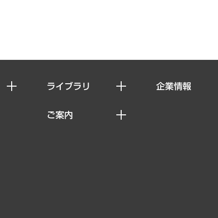
ライブラリ
企業情報
経済調査
私たちの想い
ご案内
レポート
社長メッセージ
セミナー・イベント情報
コラム
会社概要
MUFGビジネスセミナー
ヘルス）
調査・研究報告書
企業理念
受託案件情報
クローズアップ
役員一覧
その他お申し込み
経営用語集
沿革
調査協力のお願い
）
受託・受注実績（官公庁関連）
組織図・本部部室紹介
メディア掲載・出演
インドネシア現地法人