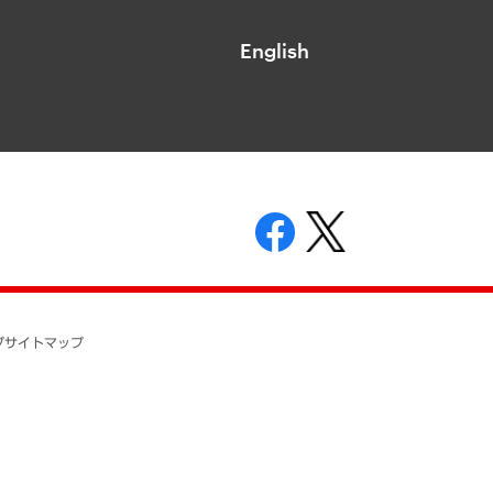
English
表示
ニティガイドライン
基本方針
プ
サイトマップ
ついて
開示等の請求の手続きについて