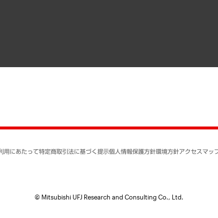
寄稿記事
決算公告
書籍
業績ハイライト
アクセスマップ
個人情報保護方針
環境方針
サステナビリティ
特定商取引法に基づく
SNSアカウントコミュ
反社会的勢力に対する
利用にあたって
特定商取引法に基づく提示
個人情報保護方針
環境方針
アクセスマッ
個人情報の取り扱いに
書面による個人情報の
© Mitsubishi UFJ Research and Consulting Co., Ltd.