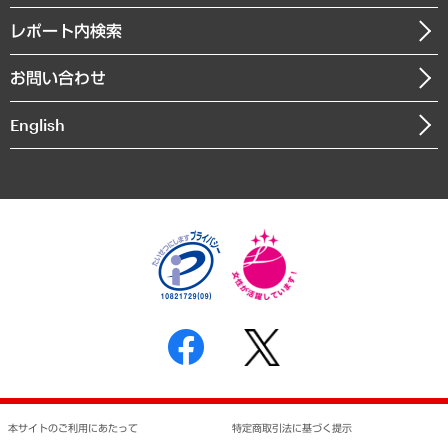
自治体経営・官民協働
寄稿記事
沿革
レポート内検索
まちづくり・観光・交通・スポーツ・スマートシティ
書籍
組織図・本部部室紹介
自然資源・農林水産業・食料システム
お問い合わせ
インドネシア現地法人
決算公告
English
業績ハイライト
アクセスマップ
個人情報保護方針
環境方針
サステナビリティ
特定商取引法に基づく表示
SNSアカウントコミュニティガイドライン
反社会的勢力に対する基本方針
個人情報の取り扱いについて
書面による個人情報の開示等の請求の手続きについて
本サイトのご利用にあたって
特定商取引法に基づく提示