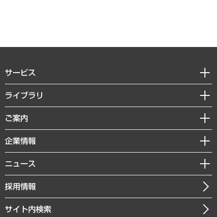
サービス
経営戦略
ライブラリ
組織・人事戦略
経済調査
ご案内
デジタルイノベーション
レポート
国際（グローバルビジネス・開発支援・国際戦略・グローバルヘルス）
セミナー・イベント情報
企業情報
コラム
サステナビリティ（環境・資源・エネルギー・ESG・人権）
MUFGビジネスセミナー
調査・研究報告書
私たちの想い
共生・ダイバーシティ
ニュース
受託案件情報
クローズアップ
社長メッセージ
GRC（ガバナンス・リスク・コンプライアンス）・防災（政策）
その他お申し込み
ニュースリリース
経営用語集
採用情報
会社概要
経済・産業・雇用・労働
調査協力のお願い
お知らせ
受託・受注実績（官公庁関連）
企業理念
医療・介護・福祉・教育・子ども
サイト内検索
メディア掲載・出演
役員一覧