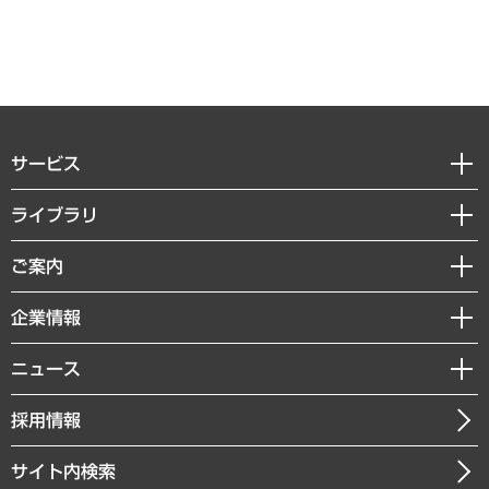
サービス
経営戦略
ライブラリ
組織・人事戦略
経済調査
ご案内
デジタルイノベーション
レポート
国際（グローバルビジネス・開発支援・国際戦略・グローバルヘルス）
セミナー・イベント情報
企業情報
コラム
サステナビリティ（環境・資源・エネルギー・ESG・人権）
MUFGビジネスセミナー
調査・研究報告書
私たちの想い
共生・ダイバーシティ
ニュース
受託案件情報
クローズアップ
社長メッセージ
GRC（ガバナンス・リスク・コンプライアンス）・防災（政策）
その他お申し込み
ニュースリリース
経営用語集
採用情報
会社概要
経済・産業・雇用・労働
調査協力のお願い
お知らせ
受託・受注実績（官公庁関連）
企業理念
医療・介護・福祉・教育・子ども
サイト内検索
メディア掲載・出演
役員一覧