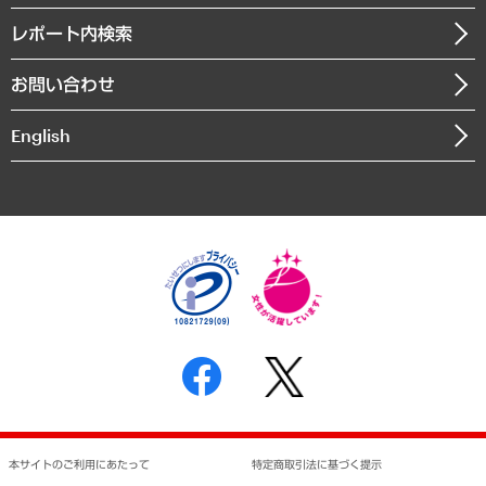
自治体経営・官民協働
寄稿記事
沿革
レポート内検索
まちづくり・観光・交通・スポーツ・スマートシティ
書籍
組織図・本部部室紹介
自然資源・農林水産業・食料システム
お問い合わせ
インドネシア現地法人
決算公告
English
業績ハイライト
アクセスマップ
個人情報保護方針
環境方針
サステナビリティ
特定商取引法に基づく表示
SNSアカウントコミュニティガイドライン
反社会的勢力に対する基本方針
個人情報の取り扱いについて
書面による個人情報の開示等の請求の手続きについて
本サイトのご利用にあたって
特定商取引法に基づく提示