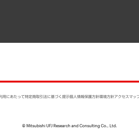
寄稿記事
決算公告
書籍
業績ハイライト
アクセスマップ
個人情報保護方針
環境方針
サステナビリティ
特定商取引法に基づく
SNSアカウントコミュ
反社会的勢力に対する
利用にあたって
特定商取引法に基づく提示
個人情報保護方針
環境方針
アクセスマッ
個人情報の取り扱いに
書面による個人情報の
© Mitsubishi UFJ Research and Consulting Co., Ltd.