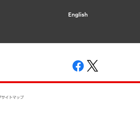
English
表示
ニティガイドライン
基本方針
プ
サイトマップ
ついて
開示等の請求の手続きについて