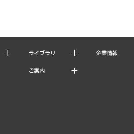
ライブラリ
企業情報
経済調査
私たちの想い
ご案内
レポート
社長メッセージ
セミナー・イベント情報
コラム
会社概要
MUFGビジネスセミナー
ヘルス）
調査・研究報告書
企業理念
受託案件情報
クローズアップ
役員一覧
その他お申し込み
経営用語集
沿革
調査協力のお願い
）
受託・受注実績（官公庁関連）
組織図・本部部室紹介
メディア掲載・出演
インドネシア現地法人