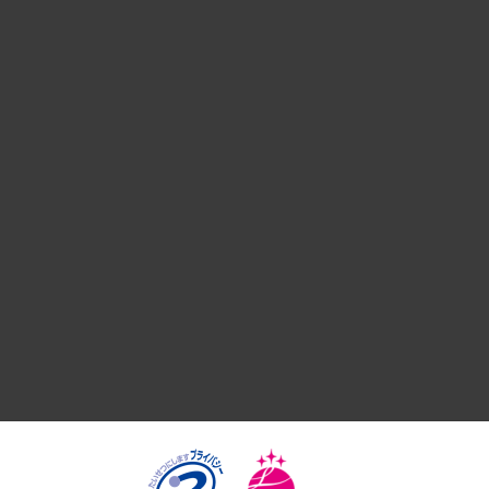
経営戦略
組織・人事戦略
デジタルイノベーション
国際（グローバルビジネス・開発支援・国際戦略・グローバル
サステナビリティ（環境・資源・エネルギー・ESG・人権）
共生・ダイバーシティ
GRC（ガバナンス・リスク・コンプライアンス）・防災（政策
経済・産業・雇用・労働
医療・介護・福祉・教育・子ども
自治体経営・官民協働
まちづくり・観光・交通・スポーツ・スマートシティ
自然資源・農林水産業・食料システム