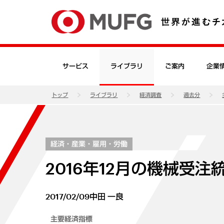
サービス
ライブラリ
ご案内
企業
トップ
ライブラリ
経済調査
過去分
経済・産業・雇用・労働
2016年12月の機械受注
2017/02/09
中田 一良
主要経済指標