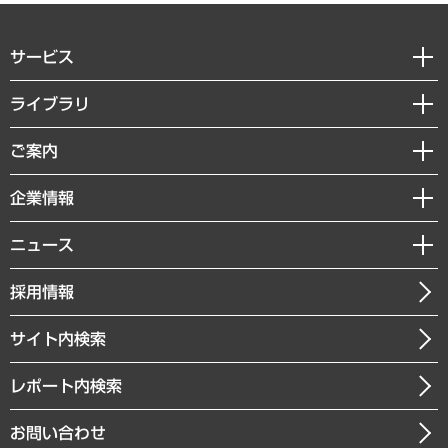
サービス
経営戦略
ライブラリ
組織・人事戦略
経済調査
ご案内
デジタルイノベーション
レポート
国際（グローバルビジネス・開発支援・国際戦略・グローバルヘルス）
セミナー・イベント情報
企業情報
コラム
サステナビリティ（環境・資源・エネルギー・ESG・人権）
MUFGビジネスセミナー
調査・研究報告書
私たちの想い
共生・ダイバーシティ
ニュース
受託案件情報
クローズアップ
社長メッセージ
GRC（ガバナンス・リスク・コンプライアンス）・防災（政策）
その他お申し込み
ニュースリリース
経営用語集
採用情報
会社概要
経済・産業・雇用・労働
調査協力のお願い
お知らせ
受託・受注実績（官公庁関連）
企業理念
医療・介護・福祉・教育・子ども
サイト内検索
メディア掲載・出演
役員一覧
自治体経営・官民協働
寄稿記事
沿革
レポート内検索
まちづくり・観光・交通・スポーツ・スマートシティ
書籍
組織図・本部部室紹介
自然資源・農林水産業・食料システム
お問い合わせ
インドネシア現地法人