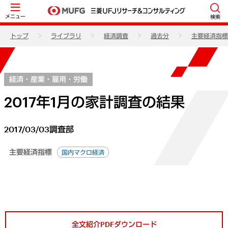
メニュー
検索
トップ
ライブラリ
経済調査
過去分
主要経済指標
経済・産業・雇用・労働
2017年1月の家計調査の結果
2017/03/03
調査部
主要経済指標
国内マクロ経済
全文紹介PDFダウンロード