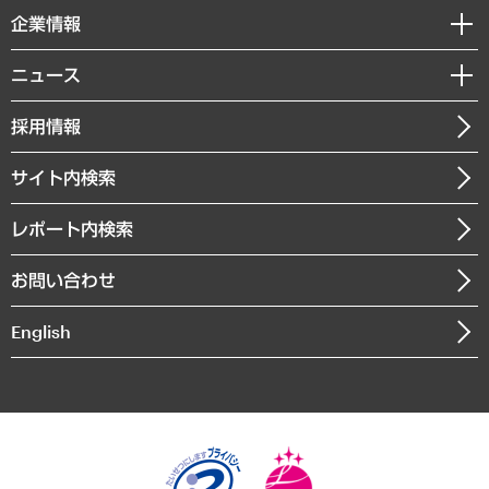
国際（グローバルビジネス・開発支援・国際戦略・グローバルヘルス）
セミナー・イベント情報
企業情報
コラム
サステナビリティ（環境・資源・エネルギー・ESG・人権）
MUFGビジネスセミナー
調査・研究報告書
私たちの想い
共生・ダイバーシティ
ニュース
受託案件情報
クローズアップ
社長メッセージ
GRC（ガバナンス・リスク・コンプライアンス）・防災（政策）
その他お申し込み
ニュースリリース
経営用語集
採用情報
会社概要
経済・産業・雇用・労働
調査協力のお願い
お知らせ
受託・受注実績（官公庁関連）
企業理念
医療・介護・福祉・教育・子ども
サイト内検索
メディア掲載・出演
役員一覧
自治体経営・官民協働
寄稿記事
沿革
レポート内検索
まちづくり・観光・交通・スポーツ・スマートシティ
書籍
組織図・本部部室紹介
自然資源・農林水産業・食料システム
お問い合わせ
インドネシア現地法人
決算公告
English
業績ハイライト
アクセスマップ
個人情報保護方針
環境方針
サステナビリティ