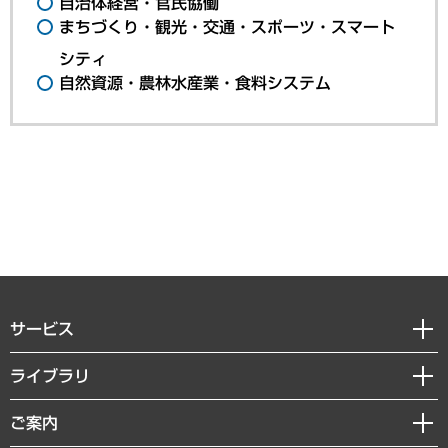
自治体経営・官民協働
まちづくり・観光・交通・スポーツ・スマート
シティ
自然資源・農林水産業・食料システム
サービス
経営戦略
ライブラリ
組織・人事戦略
経済調査
ご案内
デジタルイノベーション
レポート