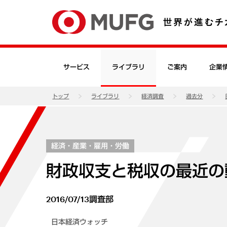
サービス
ライブラリ
ご案内
企業
トップ
ライブラリ
経済調査
過去分
経済・産業・雇用・労働
財政収支と税収の最近の
2016/07/13
調査部
日本経済ウォッチ