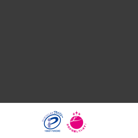
デジタルイノベーション
国際（グローバルビジネス・開発支援・国際戦略・グローバル
サステナビリティ（環境・資源・エネルギー・ESG・人権）
共生・ダイバーシティ
GRC（ガバナンス・リスク・コンプライアンス）・防災（政策
経済・産業・雇用・労働
医療・介護・福祉・教育・子ども
自治体経営・官民協働
まちづくり・観光・交通・スポーツ・スマートシティ
自然資源・農林水産業・食料システム