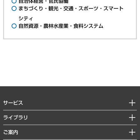
自治体経営・官民協働
まちづくり・観光・交通・スポーツ・スマート
シティ
自然資源・農林水産業・食料システム
サービス
経営戦略
ライブラリ
組織・人事戦略
経済調査
ご案内
デジタルイノベーション
レポート