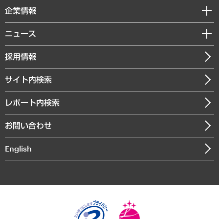
国際（グローバルビジネス・開発支援・国際戦略・グローバルヘルス）
セミナー・イベント情報
企業情報
コラム
サステナビリティ（環境・資源・エネルギー・ESG・人権）
MUFGビジネスセミナー
調査・研究報告書
私たちの想い
共生・ダイバーシティ
ニュース
受託案件情報
クローズアップ
社長メッセージ
GRC（ガバナンス・リスク・コンプライアンス）・防災（政策）
その他お申し込み
ニュースリリース
経営用語集
採用情報
会社概要
経済・産業・雇用・労働
調査協力のお願い
お知らせ
受託・受注実績（官公庁関連）
企業理念
医療・介護・福祉・教育・子ども
サイト内検索
メディア掲載・出演
役員一覧
自治体経営・官民協働
寄稿記事
沿革
レポート内検索
まちづくり・観光・交通・スポーツ・スマートシティ
書籍
組織図・本部部室紹介
自然資源・農林水産業・食料システム
お問い合わせ
インドネシア現地法人
決算公告
English
業績ハイライト
アクセスマップ
個人情報保護方針
環境方針
サステナビリティ