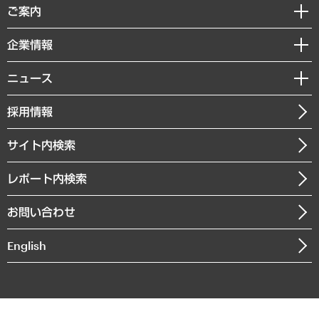
経済調査
ご案内
デジタルイノベーション
レポート
国際（グローバルビジネス・開発支援・国際戦略・グローバルヘルス）
セミナー・イベント情報
企業情報
コラム
サステナビリティ（環境・資源・エネルギー・ESG・人権）
MUFGビジネスセミナー
調査・研究報告書
私たちの想い
共生・ダイバーシティ
ニュース
受託案件情報
クローズアップ
社長メッセージ
GRC（ガバナンス・リスク・コンプライアンス）・防災（政策）
その他お申し込み
ニュースリリース
経営用語集
採用情報
会社概要
経済・産業・雇用・労働
調査協力のお願い
お知らせ
受託・受注実績（官公庁関連）
企業理念
医療・介護・福祉・教育・子ども
サイト内検索
メディア掲載・出演
役員一覧
自治体経営・官民協働
寄稿記事
沿革
レポート内検索
まちづくり・観光・交通・スポーツ・スマートシティ
書籍
組織図・本部部室紹介
自然資源・農林水産業・食料システム
お問い合わせ
インドネシア現地法人
決算公告
English
業績ハイライト
アクセスマップ
個人情報保護方針
環境方針