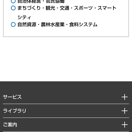
自治体経営・官民協働
まちづくり・観光・交通・スポーツ・スマート
シティ
自然資源・農林水産業・食料システム
サービス
経営戦略
ライブラリ
組織・人事戦略
経済調査
ご案内
デジタルイノベーション
レポート