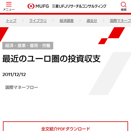
メニュー
検索
トップ
ライブラリ
経済調査
過去分
国際マネーフ
経済・産業・雇用・労働
最近のユーロ圏の投資収支
2011/12/12
国際マネーフロー
全文紹介PDFダウンロード