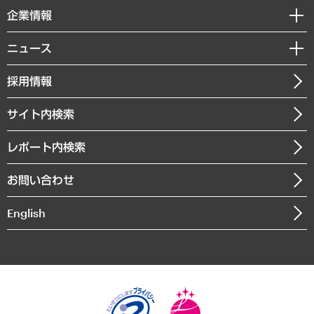
国際（グローバルビジネス・開発支援・国際戦略・グローバルヘルス）
セミナー・イベント情報
企業情報
コラム
サステナビリティ（環境・資源・エネルギー・ESG・人権）
MUFGビジネスセミナー
調査・研究報告書
私たちの想い
共生・ダイバーシティ
ニュース
受託案件情報
クローズアップ
社長メッセージ
GRC（ガバナンス・リスク・コンプライアンス）・防災（政策）
その他お申し込み
ニュースリリース
経営用語集
採用情報
会社概要
経済・産業・雇用・労働
調査協力のお願い
お知らせ
受託・受注実績（官公庁関連）
企業理念
医療・介護・福祉・教育・子ども
サイト内検索
メディア掲載・出演
役員一覧
自治体経営・官民協働
寄稿記事
沿革
レポート内検索
まちづくり・観光・交通・スポーツ・スマートシティ
書籍
組織図・本部部室紹介
自然資源・農林水産業・食料システム
お問い合わせ
インドネシア現地法人
決算公告
English
業績ハイライト
アクセスマップ
個人情報保護方針
環境方針
サステナビリティ