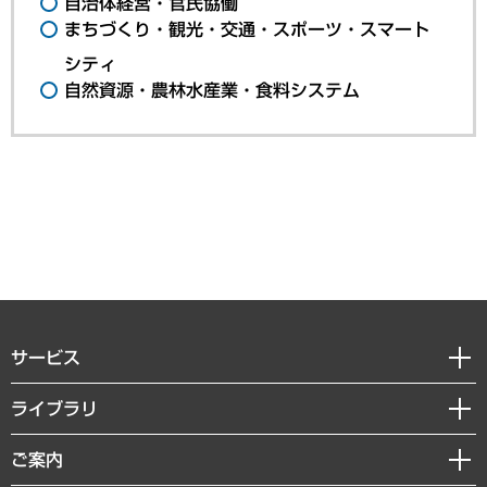
自治体経営・官民協働
まちづくり・観光・交通・スポーツ・スマート
シティ
自然資源・農林水産業・食料システム
サービス
経営戦略
ライブラリ
組織・人事戦略
経済調査
ご案内
デジタルイノベーション
レポート