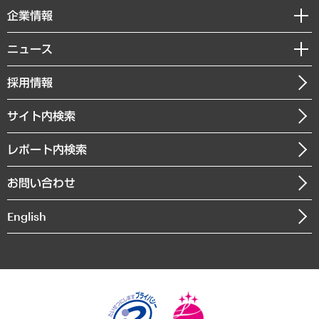
国際（グローバルビジネス・開発支援・国際戦略・グローバルヘルス）
セミナー・イベント情報
企業情報
コラム
サステナビリティ（環境・資源・エネルギー・ESG・人権）
MUFGビジネスセミナー
調査・研究報告書
私たちの想い
共生・ダイバーシティ
ニュース
受託案件情報
クローズアップ
社長メッセージ
GRC（ガバナンス・リスク・コンプライアンス）・防災（政策）
その他お申し込み
ニュースリリース
経営用語集
採用情報
会社概要
経済・産業・雇用・労働
調査協力のお願い
お知らせ
受託・受注実績（官公庁関連）
企業理念
医療・介護・福祉・教育・子ども
サイト内検索
メディア掲載・出演
役員一覧
自治体経営・官民協働
寄稿記事
沿革
レポート内検索
まちづくり・観光・交通・スポーツ・スマートシティ
書籍
組織図・本部部室紹介
自然資源・農林水産業・食料システム
お問い合わせ
インドネシア現地法人
決算公告
English
業績ハイライト
アクセスマップ
個人情報保護方針
環境方針
サステナビリティ