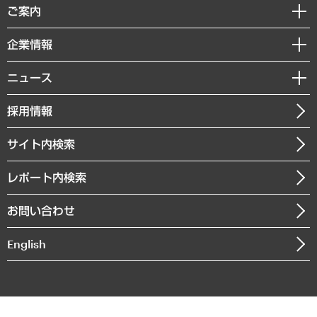
経済調査
ご案内
デジタルイノベーション
レポート
国際（グローバルビジネス・開発支援・国際戦略・グローバルヘルス）
セミナー・イベント情報
企業情報
コラム
サステナビリティ（環境・資源・エネルギー・ESG・人権）
MUFGビジネスセミナー
調査・研究報告書
私たちの想い
共生・ダイバーシティ
ニュース
受託案件情報
クローズアップ
社長メッセージ
GRC（ガバナンス・リスク・コンプライアンス）・防災（政策）
その他お申し込み
ニュースリリース
経営用語集
採用情報
会社概要
経済・産業・雇用・労働
調査協力のお願い
お知らせ
受託・受注実績（官公庁関連）
企業理念
医療・介護・福祉・教育・子ども
サイト内検索
メディア掲載・出演
役員一覧
自治体経営・官民協働
寄稿記事
沿革
レポート内検索
まちづくり・観光・交通・スポーツ・スマートシティ
書籍
組織図・本部部室紹介
自然資源・農林水産業・食料システム
お問い合わせ
インドネシア現地法人
決算公告
English
業績ハイライト
アクセスマップ
個人情報保護方針
環境方針