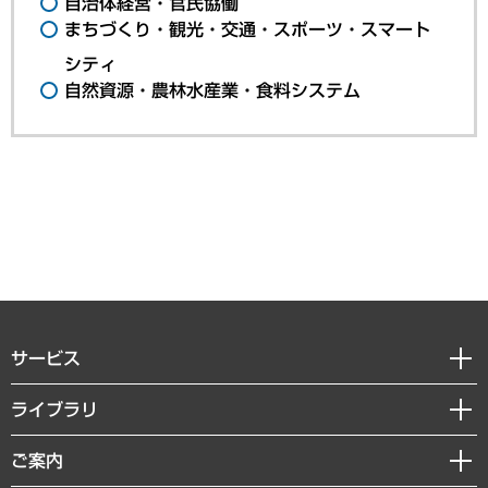
自治体経営・官民協働
まちづくり・観光・交通・スポーツ・スマート
シティ
自然資源・農林水産業・食料システム
サービス
経営戦略
ライブラリ
組織・人事戦略
経済調査
ご案内
デジタルイノベーション
レポート