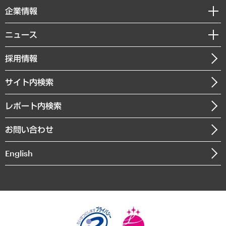
国際（グローバルビジネス・開発支援・国際戦略・グローバルヘルス）
セミナー・イベント情報
企業情報
コラム
サステナビリティ（環境・資源・エネルギー・ESG・人権）
MUFGビジネスセミナー
調査・研究報告書
私たちの想い
共生・ダイバーシティ
ニュース
受託案件情報
クローズアップ
社長メッセージ
GRC（ガバナンス・リスク・コンプライアンス）・防災（政策）
その他お申し込み
ニュースリリース
経営用語集
採用情報
会社概要
経済・産業・雇用・労働
調査協力のお願い
お知らせ
受託・受注実績（官公庁関連）
企業理念
医療・介護・福祉・教育・子ども
サイト内検索
メディア掲載・出演
役員一覧
自治体経営・官民協働
寄稿記事
沿革
レポート内検索
まちづくり・観光・交通・スポーツ・スマートシティ
書籍
組織図・本部部室紹介
自然資源・農林水産業・食料システム
お問い合わせ
インドネシア現地法人
決算公告
English
業績ハイライト
アクセスマップ
個人情報保護方針
環境方針
サステナビリティ