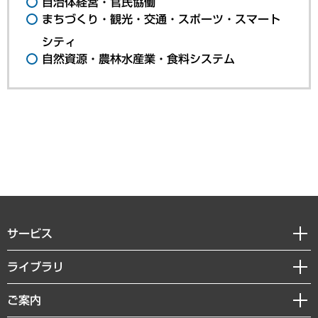
自治体経営・官民協働
まちづくり・観光・交通・スポーツ・スマート
シティ
自然資源・農林水産業・食料システム
サービス
経営戦略
ライブラリ
組織・人事戦略
経済調査
ご案内
デジタルイノベーション
レポート