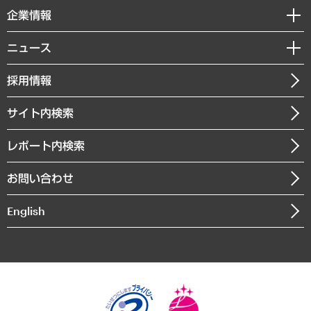
国際（グローバルビジネス・開発支援・国際戦略・グローバルヘルス）
セミナー・イベント情報
企業情報
コラム
サステナビリティ（環境・資源・エネルギー・ESG・人権）
MUFGビジネスセミナー
調査・研究報告書
私たちの想い
共生・ダイバーシティ
ニュース
受託案件情報
クローズアップ
社長メッセージ
GRC（ガバナンス・リスク・コンプライアンス）・防災（政策）
その他お申し込み
ニュースリリース
経営用語集
採用情報
会社概要
経済・産業・雇用・労働
調査協力のお願い
お知らせ
受託・受注実績（官公庁関連）
企業理念
医療・介護・福祉・教育・子ども
サイト内検索
メディア掲載・出演
役員一覧
自治体経営・官民協働
寄稿記事
沿革
レポート内検索
まちづくり・観光・交通・スポーツ・スマートシティ
書籍
組織図・本部部室紹介
自然資源・農林水産業・食料システム
お問い合わせ
インドネシア現地法人
決算公告
English
業績ハイライト
アクセスマップ
個人情報保護方針
環境方針
サステナビリティ