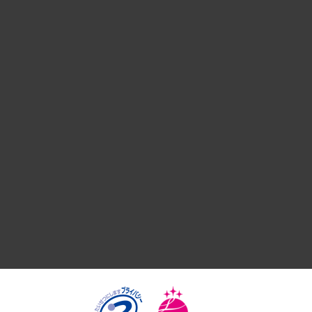
経営戦略
組織・人事戦略
デジタルイノベーション
国際（グローバルビジネス・開発支援・国際戦略・グローバル
サステナビリティ（環境・資源・エネルギー・ESG・人権）
共生・ダイバーシティ
GRC（ガバナンス・リスク・コンプライアンス）・防災（政策
経済・産業・雇用・労働
医療・介護・福祉・教育・子ども
自治体経営・官民協働
まちづくり・観光・交通・スポーツ・スマートシティ
自然資源・農林水産業・食料システム