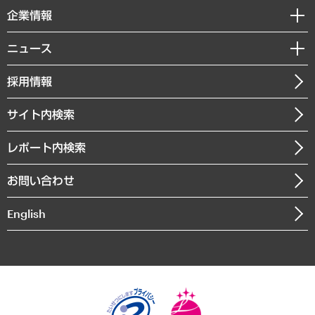
国際（グローバルビジネス・開発支援・国際戦略・グローバルヘルス）
セミナー・イベント情報
企業情報
コラム
サステナビリティ（環境・資源・エネルギー・ESG・人権）
MUFGビジネスセミナー
調査・研究報告書
私たちの想い
共生・ダイバーシティ
ニュース
受託案件情報
クローズアップ
社長メッセージ
GRC（ガバナンス・リスク・コンプライアンス）・防災（政策）
その他お申し込み
ニュースリリース
経営用語集
採用情報
会社概要
経済・産業・雇用・労働
調査協力のお願い
お知らせ
受託・受注実績（官公庁関連）
企業理念
医療・介護・福祉・教育・子ども
サイト内検索
メディア掲載・出演
役員一覧
自治体経営・官民協働
寄稿記事
沿革
レポート内検索
まちづくり・観光・交通・スポーツ・スマートシティ
書籍
組織図・本部部室紹介
自然資源・農林水産業・食料システム
お問い合わせ
インドネシア現地法人
決算公告
English
業績ハイライト
アクセスマップ
個人情報保護方針
環境方針
サステナビリティ