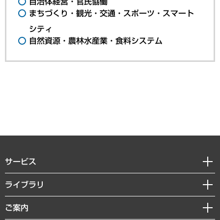
自治体経営・官民協働
まちづくり・観光・交通・スポーツ・スマート
シティ
自然資源・農林水産業・食料システム
サービス
経営戦略
ライブラリ
組織・人事戦略
経済調査
ご案内
デジタルイノベーション
レポート