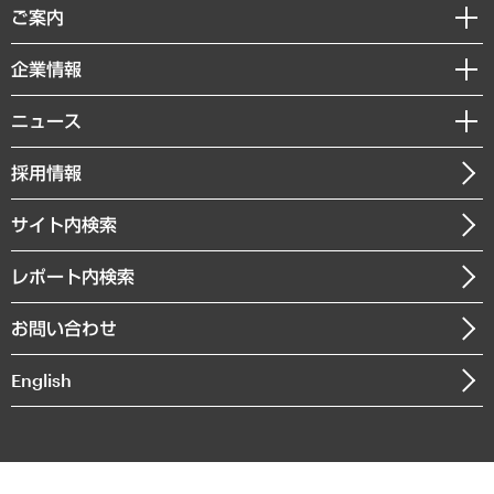
経済調査
ご案内
デジタルイノベーション
レポート
国際（グローバルビジネス・開発支援・国際戦略・グローバルヘルス）
セミナー・イベント情報
企業情報
コラム
サステナビリティ（環境・資源・エネルギー・ESG・人権）
MUFGビジネスセミナー
調査・研究報告書
私たちの想い
共生・ダイバーシティ
ニュース
受託案件情報
クローズアップ
社長メッセージ
GRC（ガバナンス・リスク・コンプライアンス）・防災（政策）
その他お申し込み
ニュースリリース
経営用語集
採用情報
会社概要
経済・産業・雇用・労働
調査協力のお願い
お知らせ
受託・受注実績（官公庁関連）
企業理念
医療・介護・福祉・教育・子ども
サイト内検索
メディア掲載・出演
役員一覧
自治体経営・官民協働
寄稿記事
沿革
レポート内検索
まちづくり・観光・交通・スポーツ・スマートシティ
書籍
組織図・本部部室紹介
自然資源・農林水産業・食料システム
お問い合わせ
インドネシア現地法人
決算公告
English
業績ハイライト
アクセスマップ
個人情報保護方針
環境方針