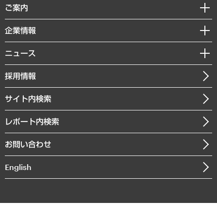
経済調査
ご案内
デジタルイノベーション
レポート
国際（グローバルビジネス・開発支援・国際戦略・グローバルヘルス）
セミナー・イベント情報
企業情報
コラム
サステナビリティ（環境・資源・エネルギー・ESG・人権）
MUFGビジネスセミナー
調査・研究報告書
私たちの想い
共生・ダイバーシティ
ニュース
受託案件情報
クローズアップ
社長メッセージ
GRC（ガバナンス・リスク・コンプライアンス）・防災（政策）
その他お申し込み
ニュースリリース
経営用語集
採用情報
会社概要
経済・産業・雇用・労働
調査協力のお願い
お知らせ
受託・受注実績（官公庁関連）
企業理念
医療・介護・福祉・教育・子ども
サイト内検索
メディア掲載・出演
役員一覧
自治体経営・官民協働
寄稿記事
沿革
レポート内検索
まちづくり・観光・交通・スポーツ・スマートシティ
書籍
組織図・本部部室紹介
自然資源・農林水産業・食料システム
お問い合わせ
インドネシア現地法人
決算公告
English
業績ハイライト
アクセスマップ
個人情報保護方針
環境方針