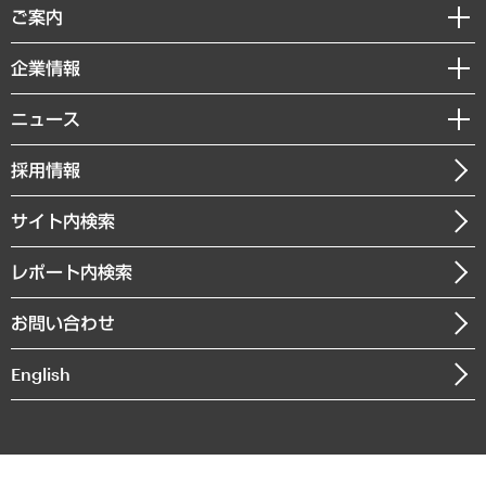
経済調査
ご案内
デジタルイノベーション
レポート
国際（グローバルビジネス・開発支援・国際戦略・グローバルヘルス）
セミナー・イベント情報
企業情報
コラム
サステナビリティ（環境・資源・エネルギー・ESG・人権）
MUFGビジネスセミナー
調査・研究報告書
私たちの想い
共生・ダイバーシティ
ニュース
受託案件情報
クローズアップ
社長メッセージ
GRC（ガバナンス・リスク・コンプライアンス）・防災（政策）
その他お申し込み
ニュースリリース
経営用語集
採用情報
会社概要
経済・産業・雇用・労働
調査協力のお願い
お知らせ
受託・受注実績（官公庁関連）
企業理念
医療・介護・福祉・教育・子ども
サイト内検索
メディア掲載・出演
役員一覧
自治体経営・官民協働
寄稿記事
沿革
レポート内検索
まちづくり・観光・交通・スポーツ・スマートシティ
書籍
組織図・本部部室紹介
自然資源・農林水産業・食料システム
お問い合わせ
インドネシア現地法人
決算公告
English
業績ハイライト
アクセスマップ
個人情報保護方針
環境方針