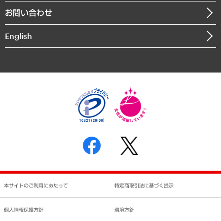
組織図・本部部室紹介
自然資源・農林水産業・食料システム
お問い合わせ
インドネシア現地法人
決算公告
English
業績ハイライト
アクセスマップ
個人情報保護方針
環境方針
サステナビリティ
特定商取引法に基づく表示
SNSアカウントコミュニティガイドライン
反社会的勢力に対する基本方針
個人情報の取り扱いについて
書面による個人情報の開示等の請求の手続きについて
本サイトのご利用にあたって
特定商取引法に基づく提示
個人情報保護方針
環境方針