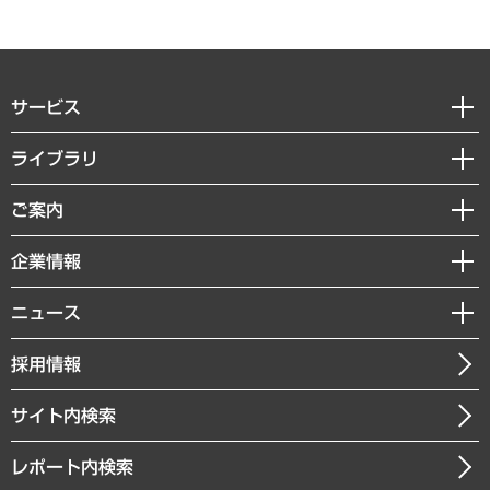
サービス
経営戦略
ライブラリ
組織・人事戦略
経済調査
ご案内
デジタルイノベーション
レポート
国際（グローバルビジネス・開発支援・国際戦略・グローバルヘルス）
セミナー・イベント情報
企業情報
コラム
サステナビリティ（環境・資源・エネルギー・ESG・人権）
MUFGビジネスセミナー
調査・研究報告書
私たちの想い
共生・ダイバーシティ
ニュース
受託案件情報
クローズアップ
社長メッセージ
GRC（ガバナンス・リスク・コンプライアンス）・防災（政策）
その他お申し込み
ニュースリリース
経営用語集
採用情報
会社概要
経済・産業・雇用・労働
調査協力のお願い
お知らせ
受託・受注実績（官公庁関連）
企業理念
医療・介護・福祉・教育・子ども
サイト内検索
メディア掲載・出演
役員一覧
自治体経営・官民協働
寄稿記事
沿革
レポート内検索
まちづくり・観光・交通・スポーツ・スマートシティ
書籍