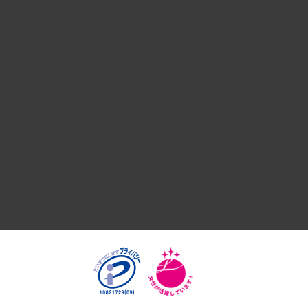
デジタルイノベーション
国際（グローバルビジネス・開発支援・国際戦略・グローバル
サステナビリティ（環境・資源・エネルギー・ESG・人権）
共生・ダイバーシティ
GRC（ガバナンス・リスク・コンプライアンス）・防災（政策
経済・産業・雇用・労働
医療・介護・福祉・教育・子ども
自治体経営・官民協働
まちづくり・観光・交通・スポーツ・スマートシティ
自然資源・農林水産業・食料システム