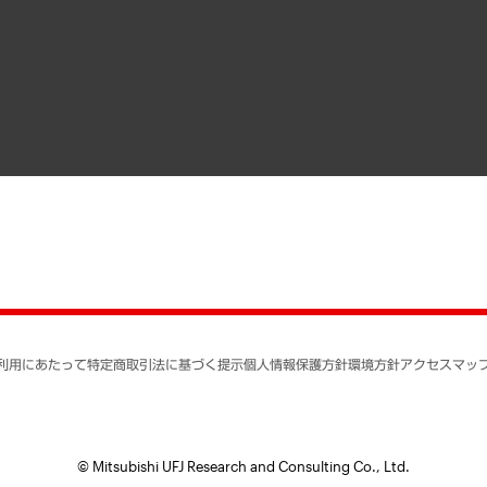
メディア掲載・出演
インドネシア現地法人
寄稿記事
決算公告
書籍
業績ハイライト
アクセスマップ
個人情報保護方針
環境方針
サステナビリティ
特定商取引法に基づく
SNSアカウントコミュ
反社会的勢力に対する
利用にあたって
特定商取引法に基づく提示
個人情報保護方針
環境方針
アクセスマッ
個人情報の取り扱いに
書面による個人情報の
© Mitsubishi UFJ Research and Consulting Co., Ltd.