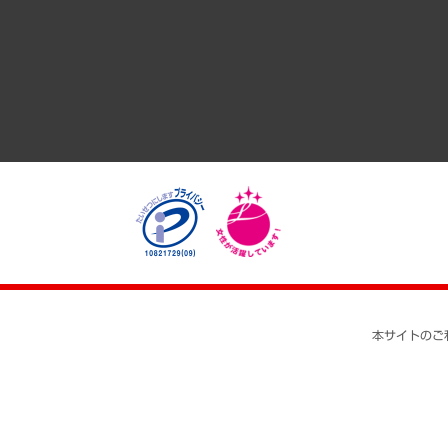
経済・産業・雇用・労働
医療・介護・福祉・教育・子ども
自治体経営・官民協働
まちづくり・観光・交通・スポーツ・スマートシティ
自然資源・農林水産業・食料システム
本サイトのご