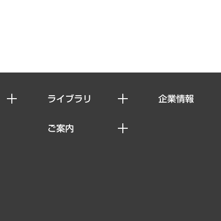
ライブラリ
企業情報
経済調査
私たちの想い
ご案内
レポート
社長メッセージ
セミナー・イベント情報
コラム
会社概要
MUFGビジネスセミナー
ヘルス）
調査・研究報告書
企業理念
受託案件情報
クローズアップ
役員一覧
その他お申し込み
経営用語集
沿革
調査協力のお願い
）
受託・受注実績（官公庁関連）
組織図・本部部室紹介