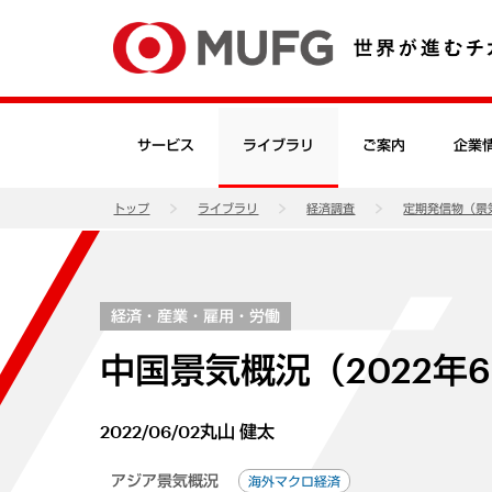
サービス
ライブラリ
ご案内
企業
トップ
ライブラリ
経済調査
定期発信物（景
経済・産業・雇用・労働
中国景気概況（2022年
2022/06/02
丸山 健太
アジア景気概況
海外マクロ経済