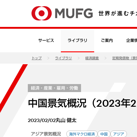
サービス
ライブラリ
ご案内
企業
トップ
ライブラリ
経済調査
定期発信物（景
経済・産業・雇用・労働
中国景気概況（2023年
2023/02/02
丸山 健太
アジア景気概況
海外マクロ経済
中国
アジア