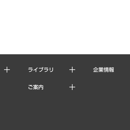
ライブラリ
企業情報
経済調査
私たちの想い
ご案内
レポート
社長メッセージ
セミナー・イベント情報
コラム
会社概要
MUFGビジネスセミナー
ヘルス）
調査・研究報告書
企業理念
受託案件情報
クローズアップ
役員一覧
その他お申し込み
経営用語集
沿革