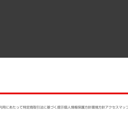
調査協力のお願い
）
受託・受注実績（官公庁関連）
組織図・本部部室紹介
メディア掲載・出演
インドネシア現地法人
寄稿記事
決算公告
書籍
業績ハイライト
アクセスマップ
個人情報保護方針
環境方針
サステナビリティ
特定商取引法に基づく
SNSアカウントコミュ
反社会的勢力に対する
利用にあたって
特定商取引法に基づく提示
個人情報保護方針
環境方針
アクセスマッ
個人情報の取り扱いに
書面による個人情報の