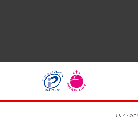
GRC（ガバナンス・リスク・コンプライアンス）・防災（政策
経済・産業・雇用・労働
医療・介護・福祉・教育・子ども
自治体経営・官民協働
まちづくり・観光・交通・スポーツ・スマートシティ
自然資源・農林水産業・食料システム
本サイトのご